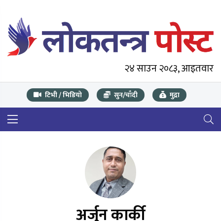
२४ साउन २०८३, आइतवार
टिभी / भिडियो
सुन/चाँदी
मुद्रा
अर्जुन कार्की