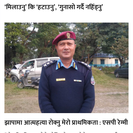
‘मिलाउनु’ कि ‘हटाउनु’, ‘गुनासो गर्दै नहिँड्नु’
झापामा आत्महत्या रोक्नु मेरो प्राथमिकता : एसपी रेग्मी