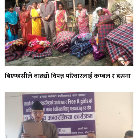
बिएण्डसीले बाढ्यो विपन्न परिवारलाई कम्बल र डसना