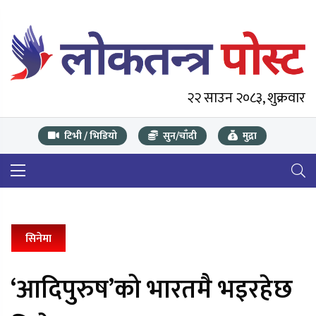
२२ साउन २०८३, शुक्रवार
टिभी / भिडियो
सुन/चाँदी
मुद्रा
सिनेमा
‘आदिपुरुष’को भारतमै भइरहेछ