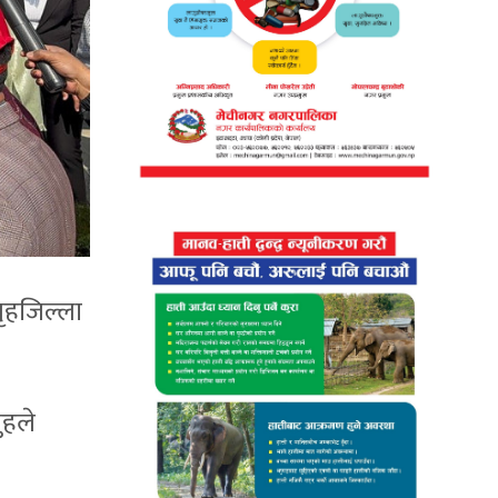
ृहजिल्ला
ुहले