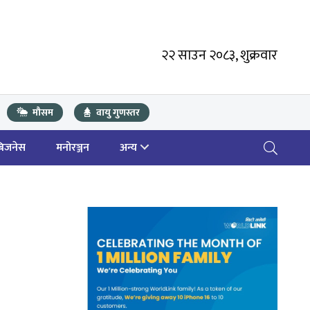
२२ साउन २०८३, शुक्रवार
मौसम
वायु गुणस्तर
बिजनेस
मनोरञ्जन
अन्य