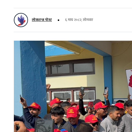
लोकतन्त्र पोस्ट
६ माघ २०८२, सोमवार