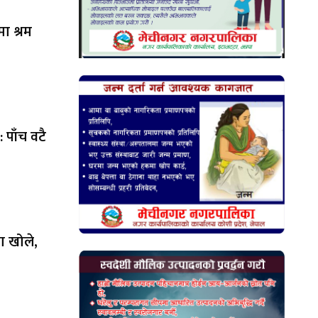
ा श्रम
 पाँच वटै
ा खोले,