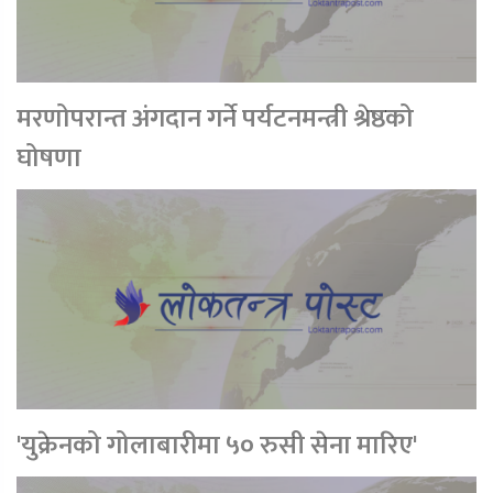
मरणोपरान्त अंगदान गर्ने पर्यटनमन्त्री श्रेष्ठको
घोषणा
'युक्रेनको गोलाबारीमा ५० रुसी सेना मारिए'