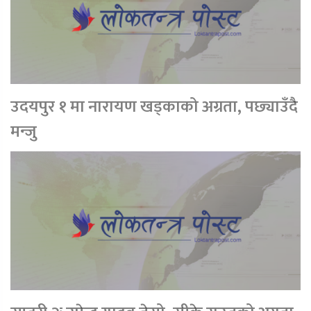
उदयपुर १ मा नारायण खड्काको अग्रता, पछ्याउँदै
मन्जु