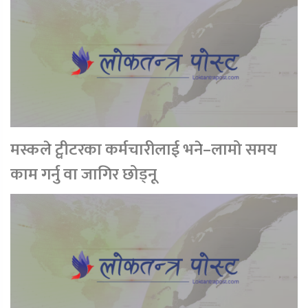
मस्कले ट्वीटरका कर्मचारीलाई भने–लामो समय
काम गर्नु वा जागिर छोड्नू