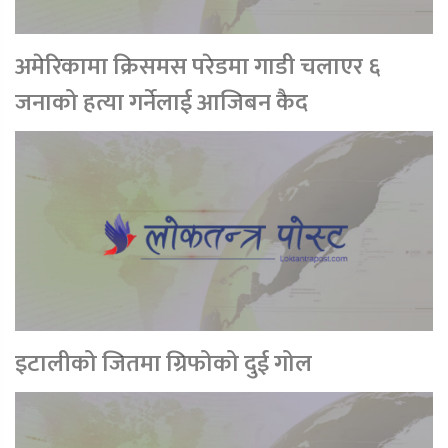
अमेरिकामा क्रिसमस परेडमा गाडी चलाएर ६
जनाको हत्या गर्नेलाई आजिबन कैद
इटालीको जितमा ग्रिफोको दुई गोल