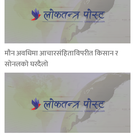
मौन अवधिमा आचारसंहिताविपरीत किसान र
सोनलको घरदैलो