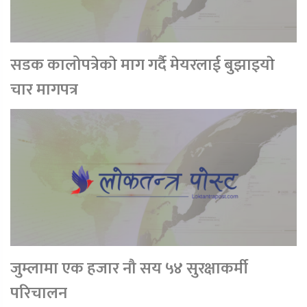
सडक कालोपत्रेकाे माग गर्दै मेयरलाई बुझाइयाे
चार मागपत्र
जुम्लामा एक हजार नौ सय ५४ सुरक्षाकर्मी
परिचालन