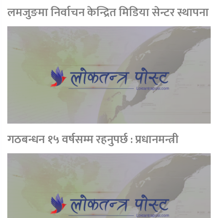
लमजुङमा निर्वाचन केन्द्रित मिडिया सेन्टर स्थापना
गठबन्धन १५ वर्षसम्म रहनुपर्छ : प्रधानमन्त्री