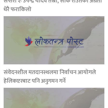
सप्तरी २ः उपेन्द्र यादव तेस्रो, सीके राउतको अग्रता
धेरै फराकिलो
संवेदनशील मतदानस्थलमा निर्वाचन आयोगले
हेलिकप्टरबाट पनि अनुगमन गर्ने