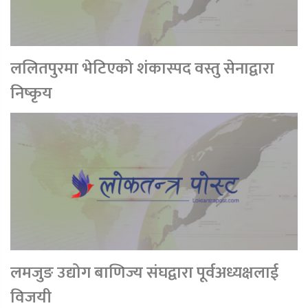
ललितपुरमा भेटिएको शंकास्पद वस्तु सेनाद्वारा
निष्कृय
लमजुङ उद्योग बाणिज्य संघद्वारा पूर्वअध्यक्षलाई
विजयी