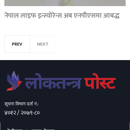
नेपाल लाइफ इन्स्योरेन्स अब एनपीएसमा आबद्ध
PREV
NEXT
सूचना विभाग दर्ता नं.:
४०१२ / २०७९-८०