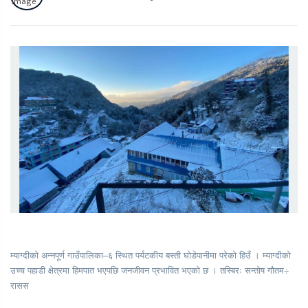
म्याग्दीको अन्नपूर्ण गाउँपालिका–६ स्थित पर्यटकीय बस्ती घोडेपानीमा परेको हिउँ । म्याग्दीको
उच्च पहाडी क्षेत्रमा हिमपात भएपछि जनजीवन प्रभावित भएको छ । तस्बिरः सन्तोष गौतम÷
रासस