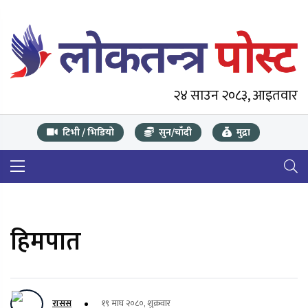
२४ साउन २०८३, आइतवार
टिभी / भिडियो
सुन/चाँदी
मुद्रा
हिमपात
रासस
१९ माघ २०८०, शुक्रवार