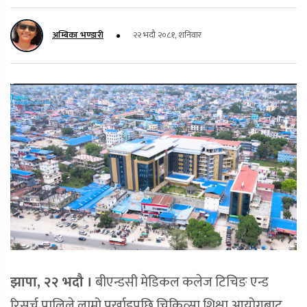
अम्बिका भण्डारी
२२ भदौ २०८१, शनिवार
झापा, २२ भदौ ।
बीएन्डसी मेडिकल कलेज टिचिङ एन्ड
रिसर्च प्रालिले लामो पर्खाइपछि चिकित्सा शिक्षा आयोगबाट