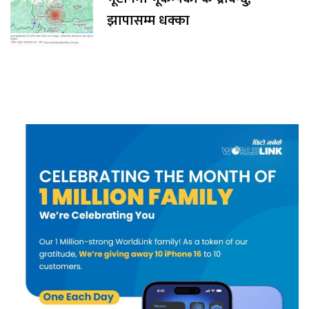
झापासम्म धक्का