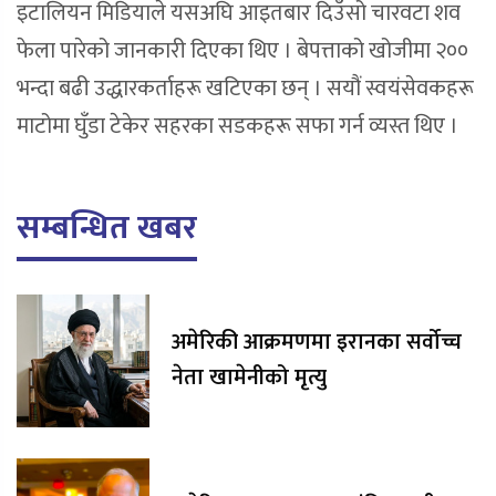
इटालियन मिडियाले यसअघि आइतबार दिउँसो चारवटा शव
फेला पारेको जानकारी दिएका थिए । बेपत्ताको खोजीमा २००
भन्दा बढी उद्धारकर्ताहरू खटिएका छन् । सयौं स्वयंसेवकहरू
माटोमा घुँडा टेकेर सहरका सडकहरू सफा गर्न व्यस्त थिए ।
सम्बन्धित खबर
अमेरिकी आक्रमणमा इरानका सर्वोच्च
नेता खामेनीको मृत्यु