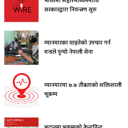
भारतमा सञ्चारमाध्यममाथि
सरकारद्वारा नियन्त्रण सुरु
म्यानमारका घाइतेको उपचार गर्न
मन्डले पुग्यो नेपाली सेना
म्यानमारमा ७.७ तीब्रताको शक्तिशाली
भूकम्प
भूटानमा भूकम्पको केन्द्रविन्दु,