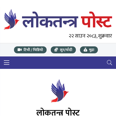
२२ साउन २०८३, शुक्रवार
टिभी / भिडियो
सुन/चाँदी
मुद्रा
लोकतन्त्र पोस्ट