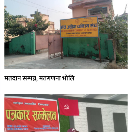
मतदान सम्पन्न, मतगणना भोलि