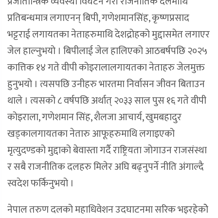
प्रजातान्त्रिक व्यवस्था विघटन गरी राजनीतिक दलमाथि
प्रतिबन्धमात्र लगाएनन् बिपी, गणेशमानसिंह, कृष्णप्रसाद
भट्टराई लगायतका नेताहरुमाथि देशद्रोहको मुद्दासमेत लगाएर
जेल हाल्नुभयो । बिपीलाई जेल हालिएको आठबर्षपछि २०२५
कात्तिक १४ गते वीपी कोइरालालगायतका नेताहरु जेलमुक्त
हुनुभयो । त्यसपछि उनीहरु भारतमा निर्वासन जीवन बिताउन
थाले । त्यसको ८ वर्षपछि अर्थात् २०३३ साल पुस १६ गते वीपी
कोइराला, गणेशमान सिंह, शैलजा आचार्य, खुमबहादुर
खड्कालगायतका नेतारु आफूहरुमाथि लगाइएको
मृत्युदण्डको मुद्दाको बेवास्ता गर्दै राष्ट्रियता जोगाउन राजसंस्था
र सबै राजनीतिक दलहरु मिलेर अघि बढ्नुपर्ने नीति अंगाल्दै
स्वदेश फर्किनुभयो ।
नेपाल तरुण दलको महाधिवेशन उदघाटनमा सरिक भइरहेकोे