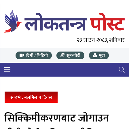
२३ साउन २०८३, शनिवार
टिभी / भिडियो
सुन/चाँदी
मुद्रा
सन्दर्भ : मेलमिलाप दिवस
सिक्किमीकरणबाट जोगाउन