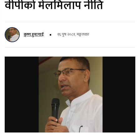
वीपीको मेलमिलाप नीति
कृष्ण हुमागाई
१६ पुष २०८१, मङ्गलवार