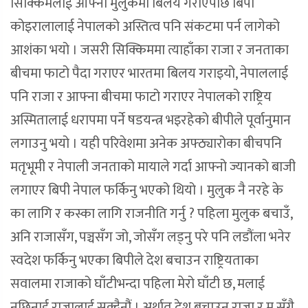
सिक्किमलाई आफ्नो मुलुकमा बिलय गराएपछि बिपी
कोइरालालाई नेपालको अस्तित्व पनि संकटमा पर्न लागेको
आशंका भयो । जसरी सिक्किममा त्याहाँका राजा र जनताका
बीचमा फाटो पैदा गराएर भारतमा बिलय गराइयो, नेपाललाई
पनि राजा र आफ्ना बीचमा फाटो गराएर नेपालको राष्ट्रिय
अस्मितालाई धरापमा पर्ने षडयन्त्र भइरहेको बीपीले पूर्वानुमान
लगाउनु भयो । यही परिवेशमा अनेक अफ्ठ्यारोका बीचपनि
मतृभूमी र नेपाली जनताको मायाले गर्दा आफ्नो ज्यानको बाजी
लगाएर बिपी नेपाल फर्किनु भएको थियो । मुलुक नै नरहे के
का लागि र कस्का लागि राजनीति गर्नु ? पहिला मुलुक बचाउँ,
अनि राजासँग, पञ्चसँग जो, जोसँग लड्नु परे पनि लडौंला भनेर
स्वदेश फर्किनु भएका बिपीले देश बचाउन राष्ट्रियताका
सवालमा राजाको घाँटीभन्दा पहिला मेरो घाँटी छ, मलाई
नछिनाई राजालाई सक्दैनौं । अर्थात देश बचाउन राजा र म सँगै