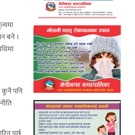
त्वमा
ान बने ।
वधिमा
 कुनै पनि
जनीति
िनु पर्छ