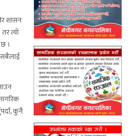
िलेर शासन
। तर त्यो
 छ ।
ध सबैलाई
बनाउन
र नागरिक
र्दा, कुनै