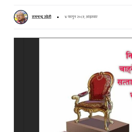
रामचन्द्र उप्रेती
४ फागुन २०८१, आइतवार