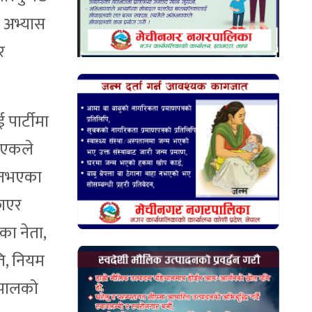
ो अभ्यास
र
पार्टीमा
। एकले
ए नभएका
काएर
ीका नेता,
ति, नियम
नेपालको