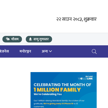
२२ साउन २०८३, शुक्रवार
मौसम
वायु गुणस्तर
बिजनेस
मनोरञ्जन
अन्य