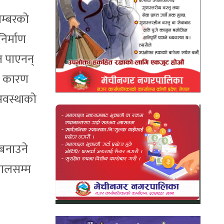
नम्बरको
निर्माण
न पाएनन्
को कारण
 अवस्थाको
 बनाउने
कालसम्म