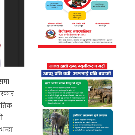
पसमा
 सरकार
नीतिक
ी
भन्दा