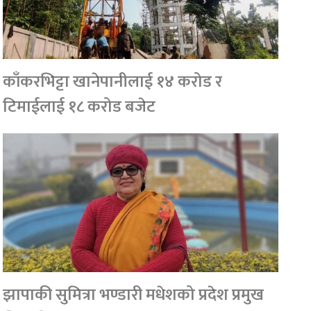
काँकरभिट्टा खानेपानीलाई १४ करोड र
टिमाईलाई १८ करोड बजेट
झापाकी सुमित्रा भण्डारी मधेशको प्रदेश प्रमुख