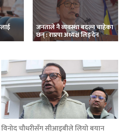
ाङलाई
जनताले नै व्यवस्था बदल्न चाहेका
छन् : राप्रपा अध्यक्ष लिङ्देन
विनोद चौधरीसँग सीआइबीले लियो बयान