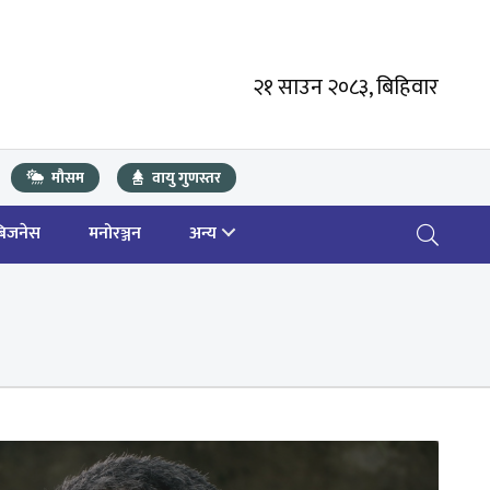
२१ साउन २०८३, बिहिवार
मौसम
वायु गुणस्तर
बिजनेस
मनोरञ्जन
अन्य